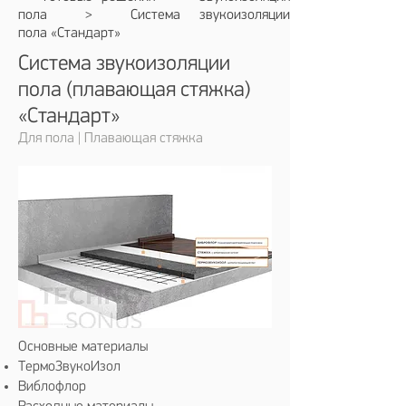
пола
> С
истема звукоизоляции
пола
«Стандарт»
Система звукоизоляции
пола (плавающая стяжка)
«Стандарт»
Для пола | Плавающая стяжка
Основные материалы
ТермоЗвукоИзол
Виблофлор