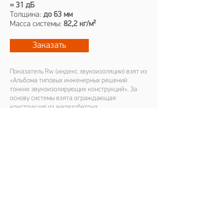
= 31 дБ
Толщина:
до 63 мм
Масса системы:
82,2 кг/м²
Заказать
Показатель Rw (индекс звукоизоляции) взят из
«Альбома типовых инженерных решений
тонких звукоизолирующих конструкций». За
основу системы взята ограждающая
конструкция из железобетона.
В стоимость системы входят основные и
расходные материалы. Дополнительные
общестроительные материалы в стоимость
системы не входят (покупаются
самостоятельно). Стоимость системы взята из
расчета стоимости за м2 с учетом запаса 5%.
Есть еще вопросы?
Запишитесь на бесплатную