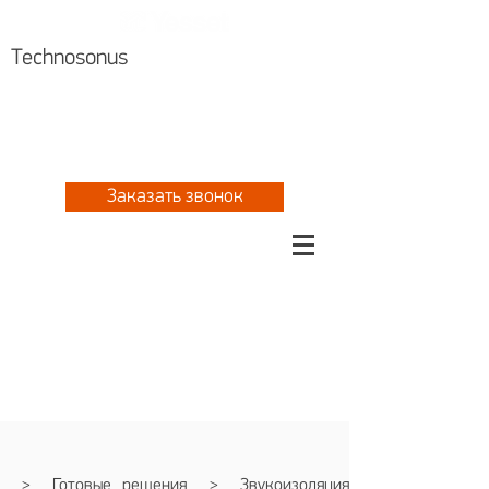
Technosonus
Алматы +7 727 310 8076
Астана
+7 717 297 2061
+7 777 702 5533
Заказать звонок
>
Готовые решения
>
Звукоизоляция