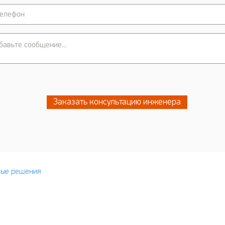
Заказать консультацию инженера
г.Алматы, мк
вые решения
+7 727 3
лог
+7 777 7
и
мпании
info@yesset
рам