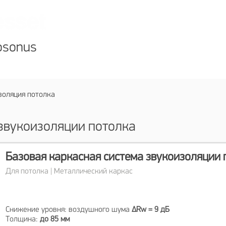
Алматы +7 727 310
Астана
+7 717 297
osonus
ог
Услуги
О компании
Дилерам
оляция потолка
звукоизоляции потолка
Базовая каркасная система звукоизоляции 
Для потолка | Металлический каркас
Снижение уровня: воздушного шума
ΔRw = 9 дБ
Толщина:
до 85 мм