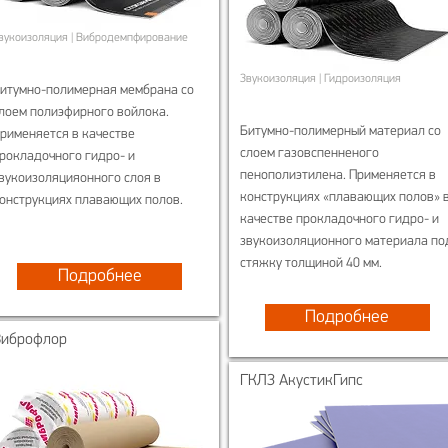
вукоизоляция | Вибродемпфирование
Звукоизоляция | Гидроизоляция
итумно-полимерная мембрана со
лоем полиэфирного войлока.
Битумно-полимерный материал со
рименяется в качестве
слоем газовспенненого
рокладочного гидро- и
пенополиэтилена. Применяется в
вукоизоляцияонного слоя в
конструкциях «плавающих полов» 
онструкциях плавающих полов.
качестве прокладочного гидро- и
звукоизоляционного материала по
стяжку толщиной 40 мм.
Подробнее
Подробнее
Виброфлор
ГКЛЗ АкустикГипс