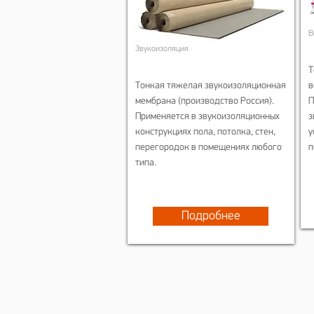
В
Звукоизоляция
Т
Тонкая тяжелая звукоизоляционная
в
мембрана (производство Россия).
П
Применяется в звукоизоляционных
з
конструкциях пола, потолка, стен,
у
перегородок в помещениях любого
п
типа.
Подробнее