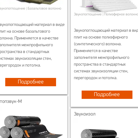
вукопоглощение | Базальтовое волокно
Звукопоглощение | Полиэфирное волокн
вукопоглощающий материал в виде
Звукопоглощающий материал в ви
лит на основе базальтового
плит на основе полиэфирного
олокна. Применяется в качестве
(синтетического) волокна.
аполнителя межпрофильного
Применяется в качестве
ространства в стандартных
заполнителя межпрофильного
истемах звукоизоляции стен,
пространства в стандартных
ерегородок и потолка.
системах звукоизоляции стен,
перегородок и потолка.
Подробнее
Подробнее
Стопзвук-М
Звукоизол