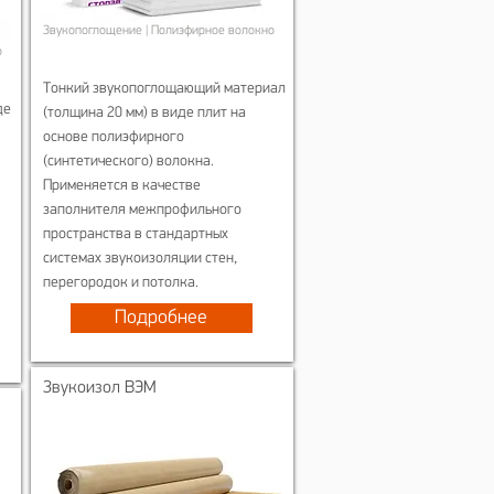
Звукопоглощение | Полиэфирное волокно
о
Тонкий звукопоглощающий материал
де
(толщина 20 мм) в виде плит на
основе полиэфирного
(синтетического) волокна.
Применяется в качестве
заполнителя межпрофильного
пространства в стандартных
системах звукоизоляции стен,
перегородок и потолка.
Подробнее
Звукоизол ВЭМ