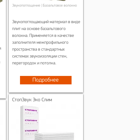
Звукопоглощение | Базальтовое волокно
Звукопоглощающий материал в виде
плит на основе базальтового
волокна. Применяется в качестве
заполнителя межпрофильного
я
пространства в стандартных
системах звукоизоляции стен,
й
перегородок и потолка.
Подробнее
СтопЗвук Эко Слим