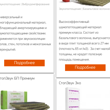
вукопоглощение | Вибродемпфирование
Звукопоглощение | Базальтовое волокно
ниверсальный и
Высокоэффективный
ногофункциональный материал,
шумопоглощающий материал
бладающий амортизирующими и
премиум класса. Состоит из
умопоглощающими свойствами.
базальтового волокна, выпускаетс
рименяется при звукоизоляции
в виде плит толщиной всего 27 мм
олов, стен, потолков и межэтажных
(плотность 65 кг/м3). За счет мало
ерекрытий.
толщины, не крадет полезную
площадь помещения.
Подробнее
Подробнее
СтопЗвук БП Премиум
СтопЗвук Эко