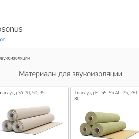
Алматы +7 727 310
Астана
+7 717 297
osonus
ог
Услуги
О компании
Дилерам
звукоизоляции
Материалы для звукоизоляции
ексаунд SY 70, 50, 35
Тексаунд FT 55, 55 AL, 75, 2FT
80