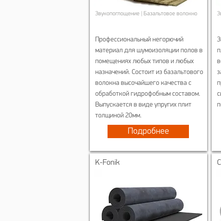
Звукопоглощение | Базальтовое волокно
З
Профессиональный негорючий
З
материал для шумоизоляции полов в
п
помещениях любых типов и любых
в
назначений. Состоит из базальтового
з
волокна высочайшего качества с
п
обработкой гидрофобным составом.
с
Выпускается в виде упругих плит
п
толщиной 20мм.
Подробнее
K-Fonik