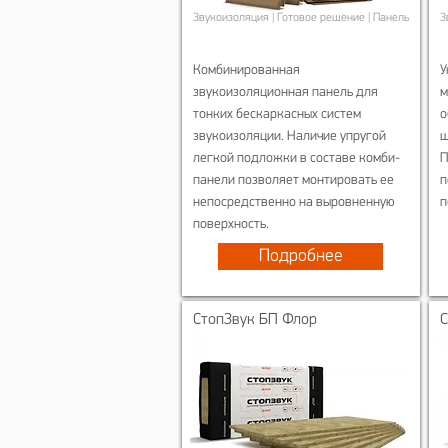
Звукоизоляция | Готовое решение | Панель
З
Комбинированная
У
звукоизоляционная панель для
м
тонких бескаркасных систем
о
звукоизоляции. Наличие упругой
ш
легкой подложки в составе комби-
П
панели позволяет монтировать ее
п
непосредственно на выровненную
п
поверхность.
Подробнее
СтопЗвук БП Флор