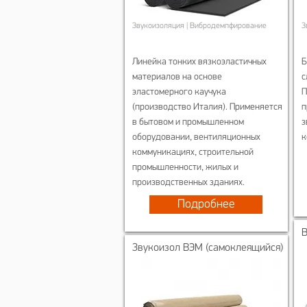
Звукоизоляция | Вибродемпфирование
З
Линейка тонких вязкоэластичных
Б
материалов на основе
с
эластомерного каучука
П
(производство Италия). Применяется
п
в бытовом и промышленном
з
оборудовании, вентиляционных
к
коммуникациях, строительной
промышленности, жилых и
производственных зданиях.
Подробнее
Звукоизол ВЭМ (самоклеящийся)