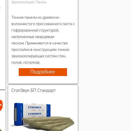
Звукоизоляция | Панель
е
Тонкие панели из древесно-
волокнистого прессованного листа с
гофрированной структурой,
наполненные кварцевым
песком. Применяются в качестве
прослойки в конструкциях тонких
звукоизолирующих систем стен,
полов, потолков.
Подробнее
СтопЗвук БП Стандарт​