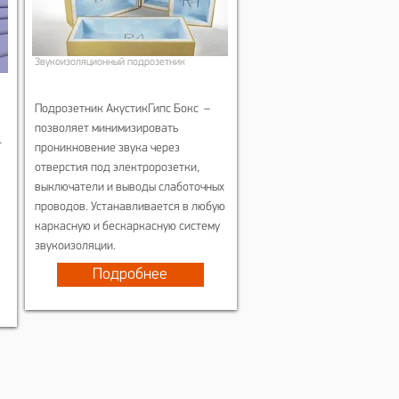
Звукоизоляционный подрозетник
Подрозетник АкустикГипс Бокс –
позволяет минимизировать
т
проникновение звука через
отверстия под электророзетки,
выключатели и выводы слаботочных
проводов. Устанавливается в любую
каркасную и бескаркасную систему
звукоизоляции.
Подробнее