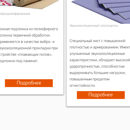
ибродемпфирование
Звукоизоляционный гипсокартон
онкая подложка из полиэфирного
олокна первичной обработки.
Специальный лист с повышенной
рименяется в качестве вибро- и
плотностью и армированием. Имее
вукоизоляционной прокладки при
улучшенные звукоизоляционные
стройстве «плавающих полов»,
характеристики, обладает высокой
одложки под ламинат.
ударопрочностью, способностью
выдерживать большие нагрузки,
повышенным пределом
Подробнее
огнестойкости.
Подробнее