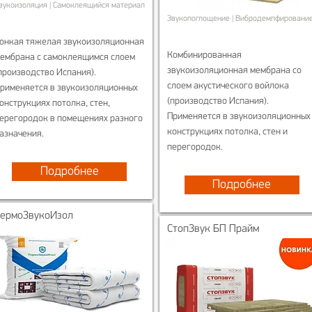
вукоизоляция | Самоклеящийся материал
Звукопоглощение | Вибродемпфировани
онкая тяжелая звукоизоляционная
Комбинированная
ембрана с самоклеящимся слоем
звукоизоляционная мембрана со
производство Испания).
слоем акустического войлока
рименяется в звукоизоляционных
(производство Испания).
онструкциях потолка, стен,
Применяется в звукоизоляционных
ерегородок в помещениях разного
конструкциях потолка, стен и
азначения.
перегородок.
Подробнее
Подробнее
ТермоЗвукоИзол
СтопЗвук БП Прайм