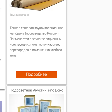
Звукоизоляция
Тонкая тяжелая звукоизоляционная
мембрана (производство Россия).
Применяется в звукоизоляционных
конструкциях пола, потолка, стен,
в
перегородок в помещениях любого
типа.
д
Подробнее
Подрозетник АкустикГипс Бокс