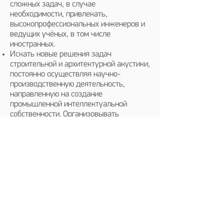
сложных задач, в случае
необходимости, привлекать,
высокопрофессиональных инженеров и
ведущих учёных, в том числе
иностранных.
Искать новые решения задач
строительной и архитектурной акустики,
постоянно осуществляя научно-
производственную деятельность,
направленную на создание
промышленной интеллектуальной
собственности. Организовывать
производства запатентованной
продукции, как на собственных
предприятиях, так и на основе
аутсорсинга.
Проводить всесторонние испытания
произведённых и ввозимых из-за
рубежа акустических и
звукоизоляционных материалов, а
также конструкций с их применением, в
лабораториях НИИСФ и др.