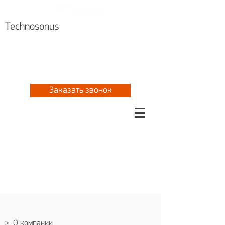
Technosonus
Алматы +7 727 310 8076
Астана
+7 717 297 2061
+7 777 702 5533
Заказать звонок
> О компании