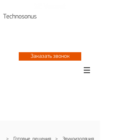
Technosonus
Алматы +7 727 310 8076
Астана
+7 717 297 2061
+7 777 702 5533
Заказать звонок
>
Готовые решения
> Звукоизоляция