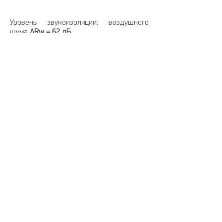
Уровень звукоизоляции: воздушного
шума
ΔRw = 62 дБ
Толщина:
166,4 мм
Заказать
Система звукоизоляции
перегородки
(двойной каркас)
«Стандарт П»