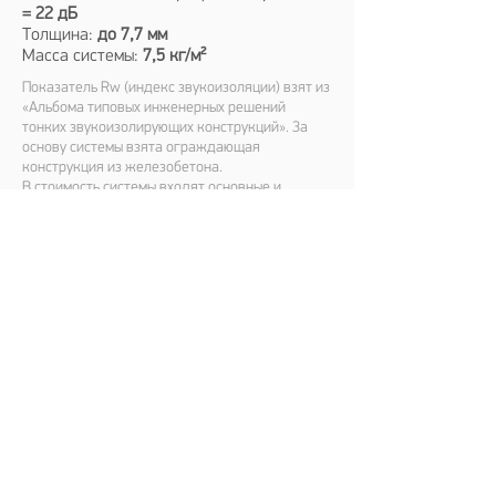
= 22 дБ
Толщина:
до 7,7 мм
Масса системы:
7,5 кг/м²
Показатель Rw (индекс звукоизоляции) взят из
«Альбома типовых инженерных решений
тонких звукоизолирующих конструкций». За
основу системы взята ограждающая
конструкция из железобетона.
В стоимость системы входят основные и
расходные материалы. Дополнительные
общестроительные материалы в стоимость
системы не входят (покупаются
самостоятельно). Стоимость системы взята из
расчета стоимости за м2 с учетом запаса 5%.
Есть еще вопросы?
Запишитесь на бесплатную
консультацию с инженером