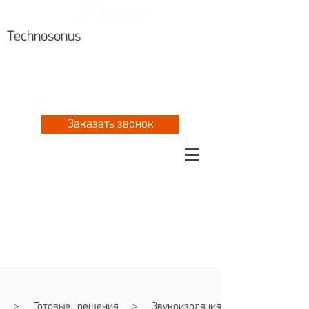
Technosonus
Алматы +7 727 310 8076
Астана
+7 717 297 2061
+7 777 702 5533
Заказать звонок
>
Готовые решения
>
Звукоизоляция