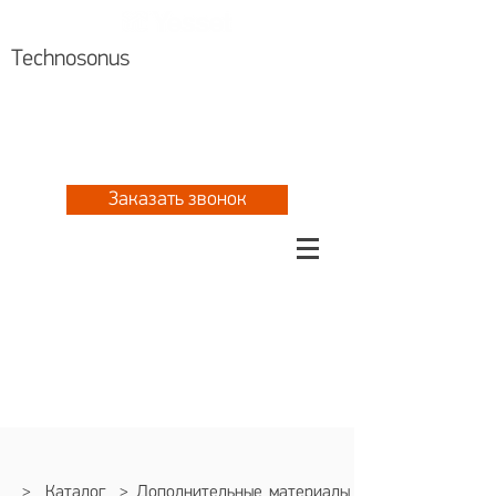
Technosonus
Алматы +7 727 310 8076
Астана
+7 717 297 2061
+7 777 702 5533
Заказать звонок
>
Каталог
>
Дополнительные материалы