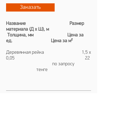
Заказать
Название Размер
материала (Д х Ш), м
Толщина, мм Цена за
ед. Цена за м²
Деревянная рейка 1,5 х
0,05 22
по запросу
тенге
​
Есть еще вопросы?
Запишитесь на бесплатную
консультацию с инженером