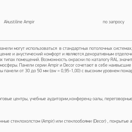
ine Ampir по з
or–панели могут использоваться в стандартных потолочных системах
ение и акустический комфорт и являются декоративным отделоч
ых типах помещений. Возможность окраски по каталогу RAL значи
мосферы. Панели серии Ampir и Decor сочетают в себе наивысши
 панели от 30 до 50 мм (αw = 0,95-1,00) с высоким уровнем пожар
рговые центры, учебные аудитории,конференц-залы, переговорные
ные стеклохолстом (Ampir) или стеклообоями (Decor) , покрытые 