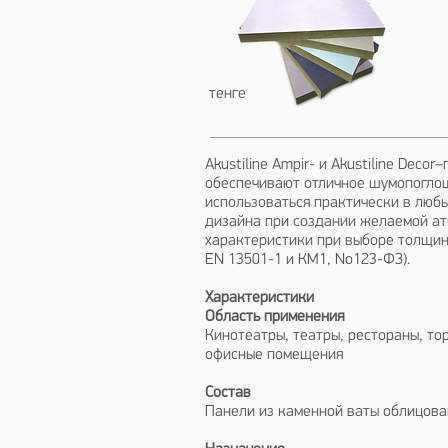
Akustil
тенге
Akustiline Ampir- и Akustiline Dec
обеспечивают отличное шумопоглощ
использоваться практически в люб
дизайна при создании желаемой ат
характеристики при выборе толщины
EN 13501-1 и КМ1, No123-ФЗ).
Характеристики
Область применения
Кинотеатры, театры, рестораны, то
офисные помещения
Состав
Панели из каменной ваты облицован