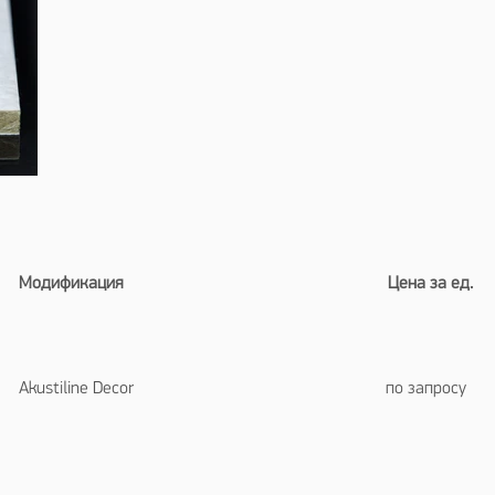
ация Цена за е
ine Decor по з