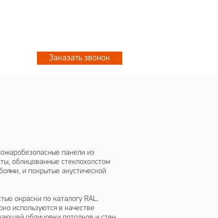
 8076
+7 777 702 5533
 2061
Заказать звонок
- пожаробезопасные панели из
ты, облицованные стеклохолстом
боями, и покрытые акустической
тью окраски по каталогу RAL.
ко используются в качестве
ающей облицовки потолков и стен.