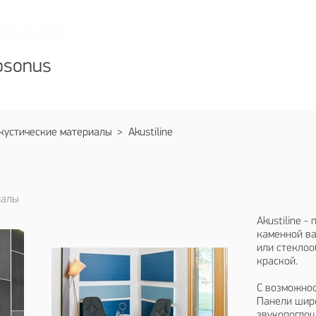
Алматы +7 727 310
Астана
+7 717 297
osonus
ог
Услуги
О компании
Дилерам
кустические материалы
> Akustiline
иалы
Akustiline 
каменной ва
или стеклоо
краской.
С возможнос
Панели широ
звукопоглощ