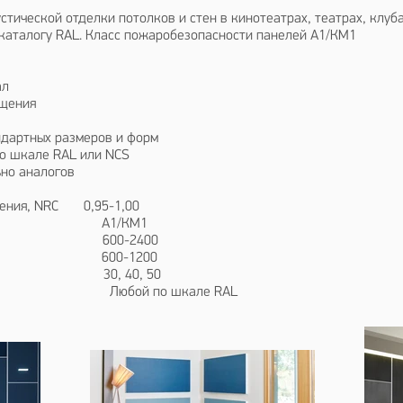
тической отделки потолков и стен в кинотеатрах, театрах, клубах
 каталогу RAL. Класс пожаробезопасности панелей А1/КМ1
ал
ощения
ндартных размеров и форм
по шкале RAL или NCS
ьно аналогов
щения, NRC 0,95-1,00
ти: А1/КМ1
 600-2400
 600-1200
30, 40, 50
 по шкале RAL