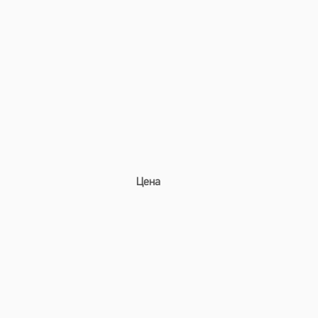
д. Цена
апросу