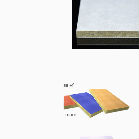
Модифик
за м²
Akustil
тенге