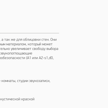
апросу
, а так же для облицовки стен. Они
ным материалом, который может
тельно увеличивает свободу выбора
е звукопоглощающие
обезопасности (А1 или А2-s1,d0,
 комнаты, студии звукозаписи,
акустической краской